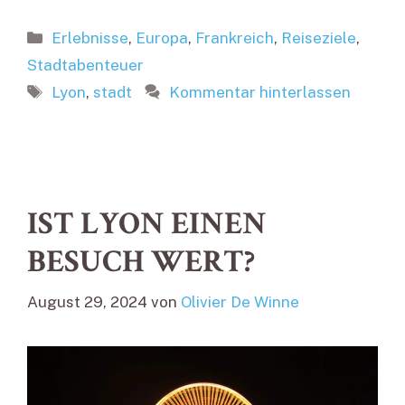
Kategorien
Erlebnisse
,
Europa
,
Frankreich
,
Reiseziele
,
Stadtabenteuer
Schlagwörter
Lyon
,
stadt
Kommentar hinterlassen
IST LYON EINEN
BESUCH WERT?
August 29, 2024
von
Olivier De Winne