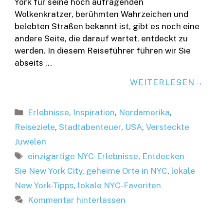
York für seine hoch aufragenden
Wolkenkratzer, berühmten Wahrzeichen und
belebten Straßen bekannt ist, gibt es noch eine
andere Seite, die darauf wartet, entdeckt zu
werden. In diesem Reiseführer führen wir Sie
abseits …
WEITERLESEN
Kategorien
Erlebnisse
,
Inspiration
,
Nordamerika
,
Reiseziele
,
Stadtabenteuer
,
USA
,
Versteckte
Juwelen
Schlagwörter
einzigartige NYC-Erlebnisse
,
Entdecken
Sie New York City
,
geheime Orte in NYC
,
lokale
New York-Tipps
,
lokale NYC-Favoriten
Kommentar hinterlassen