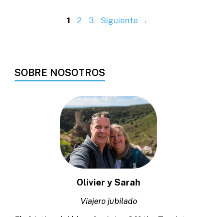
Página
Página
Página
1
2
3
Siguiente
→
SOBRE NOSOTROS
Olivier y Sarah
Viajero jubilado