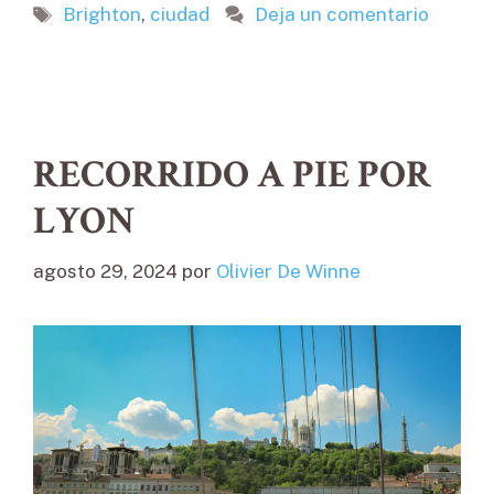
Etiquetas
Brighton
,
ciudad
Deja un comentario
RECORRIDO A PIE POR
LYON
agosto 29, 2024
por
Olivier De Winne