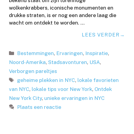
bekend staat om zijn torenhoge
wolkenkrabbers, iconische monumenten en
drukke straten, is er nog een andere laag die
wacht om ontdekt te worden. …
LEES VERDER
Categorieën
Bestemmingen
,
Ervaringen
,
Inspiratie
,
Noord-Amerika
,
Stadsavonturen
,
USA
,
Verborgen pareltjes
Tags
geheime plekken in NYC
,
lokale favorieten
van NYC
,
lokale tips voor New York
,
Ontdek
New York City
,
unieke ervaringen in NYC
Plaats een reactie