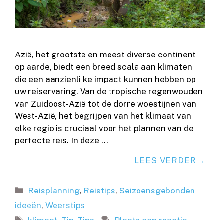
Azië, het grootste en meest diverse continent
op aarde, biedt een breed scala aan klimaten
die een aanzienlijke impact kunnen hebben op
uw reiservaring. Van de tropische regenwouden
van Zuidoost-Azië tot de dorre woestijnen van
West-Azië, het begrijpen van het klimaat van
elke regio is cruciaal voor het plannen van de
perfecte reis. In deze …
LEES VERDER
Categorieën
Reisplanning
,
Reistips
,
Seizoensgebonden
ideeën
,
Weerstips
Tags
klimaat
,
Tip
,
Tips
Plaats een reactie