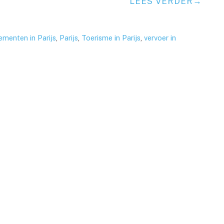
LEES VERDER
ementen in Parijs
,
Parijs
,
Toerisme in Parijs
,
vervoer in